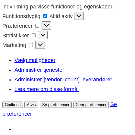
indvirkning på visse funktioner og egenskaber.
Funktionsdygtig
Funktionsdygtig
Altid aktiv
Præferencer
Præferencer
Statistikker
Statistikker
Marketing
Marketing
Vælg muligheder
Administrer tjenester
Administrer {vendor_count} leverandører
Læs mere om disse formål
Se
Godkend
Afvis
Se præferencer
Gem præferencer
præferencer