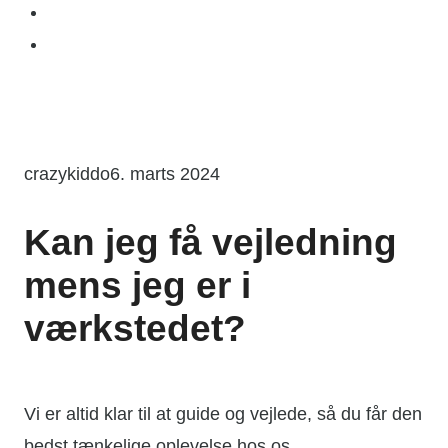
Spring
til
indhold
crazykiddo
6. marts 2024
Kan jeg få vejledning
mens jeg er i
værkstedet?
Vi er altid klar til at guide og vejlede, så du får den
bedst tænkelige oplevelse hos os.