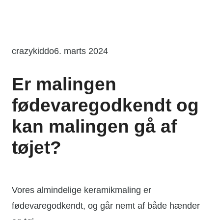
Spring
til
indhold
crazykiddo
6. marts 2024
Er malingen
fødevaregodkendt og
kan malingen gå af
tøjet?
Vores almindelige keramikmaling er
fødevaregodkendt, og går nemt af både hænder