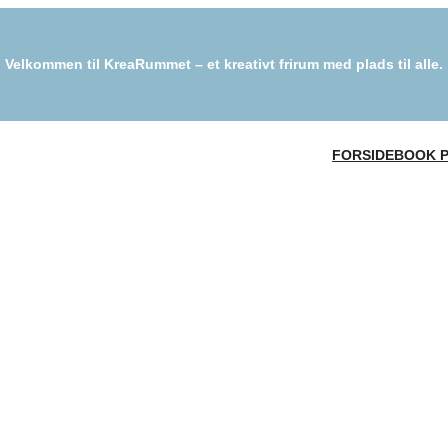
Velkommen til KreaRummet – et kreativt frirum med plads til alle.
FORSIDE
BOOK 
mik og mødregrupper