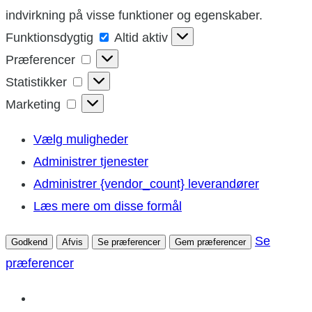
indvirkning på visse funktioner og egenskaber.
Funktionsdygtig
Funktionsdygtig
Altid aktiv
Præferencer
Præferencer
Statistikker
Statistikker
Marketing
Marketing
Vælg muligheder
Administrer tjenester
Administrer {vendor_count} leverandører
Læs mere om disse formål
Se
Godkend
Afvis
Se præferencer
Gem præferencer
præferencer