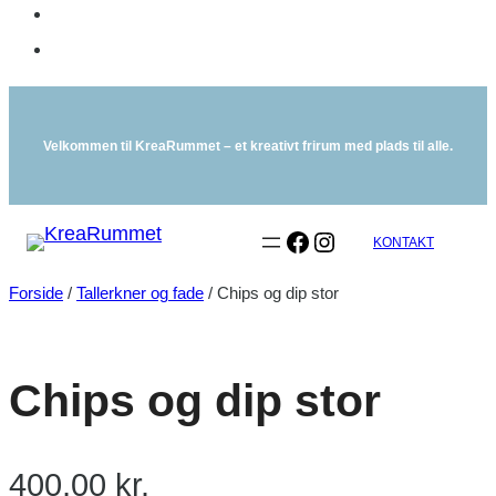
Spring
til
Velkommen til KreaRummet – et kreativt frirum med plads til alle.
indhold
Facebook
Instagram
KONTAKT
Forside
/
Tallerkner og fade
/ Chips og dip stor
Chips og dip stor
400,00
kr.