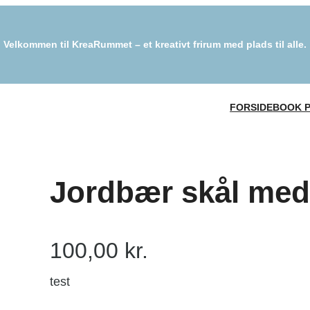
Velkommen til KreaRummet – et kreativt frirum med plads til alle.
FORSIDE
BOOK 
Jordbær skål med
100,00
kr.
test