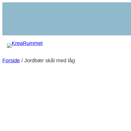
Spring
til
indhold
Forside
/ Jordbær skål med låg