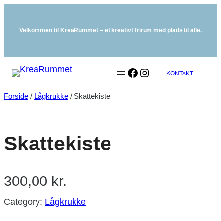
Spring
til
Velkommen til KreaRummet – et kreativt frirum med plads til alle.
indhold
Facebook
Instagram
KONTAKT
Forside
/
Lågkrukke
/ Skattekiste
Skattekiste
300,00
kr.
Category:
Lågkrukke